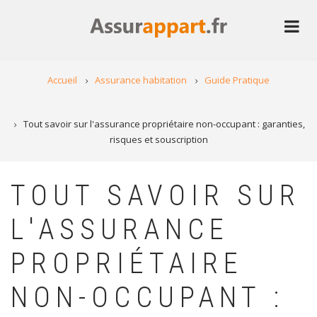
Aller
au
contenu
principal
Accueil
Assurance habitation
Guide Pratique
Tout savoir sur l'assurance propriétaire non-occupant : garanties,
risques et souscription
TOUT SAVOIR SUR
L'ASSURANCE
PROPRIÉTAIRE
NON-OCCUPANT :